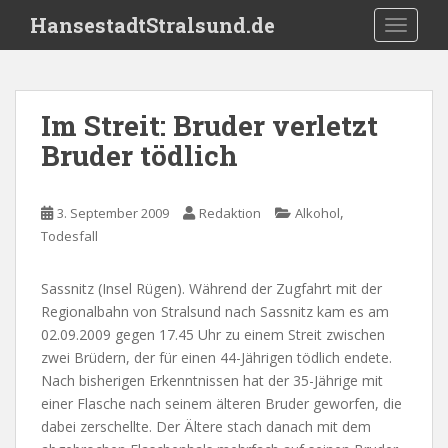
S
HansestadtStralsund.de
TOGGLE
k
i
p
t
Im Streit: Bruder verletzt
o
Bruder tödlich
m
a
i
,
3. September 2009
Redaktion
Alkohol
n
Todesfall
c
o
n
Sassnitz (Insel Rügen). Während der Zugfahrt mit der
t
Regionalbahn von Stralsund nach Sassnitz kam es am
e
02.09.2009 gegen 17.45 Uhr zu einem Streit zwischen
n
zwei Brüdern, der für einen 44-Jährigen tödlich endete.
t
Nach bisherigen Erkenntnissen hat der 35-Jährige mit
einer Flasche nach seinem älteren Bruder geworfen, die
dabei zerschellte. Der Ältere stach danach mit dem