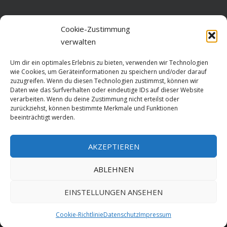
Home
Cookie-Zustimmung
verwalten
Über diese Seite
Um dir ein optimales Erlebnis zu bieten, verwenden wir Technologien
Datenschutz
wie Cookies, um Geräteinformationen zu speichern und/oder darauf
zuzugreifen. Wenn du diesen Technologien zustimmst, können wir
Cookie-Richtlinie (EU)
Daten wie das Surfverhalten oder eindeutige IDs auf dieser Website
verarbeiten. Wenn du deine Zustimmung nicht erteilst oder
Impressum
zurückziehst, können bestimmte Merkmale und Funktionen
beeinträchtigt werden.
AKZEPTIEREN
HOME
ABLEHNEN
GESCHICHTE
STADTGESCHICHTE
STADTWAPPEN
EINSTELLUNGEN ANSEHEN
Stralsund is poetry. Made since 1999 with ♥ by
ABELNET
.POWERED BY
Cookie-Richtlinie
Datenschutz
Impressum
NADV