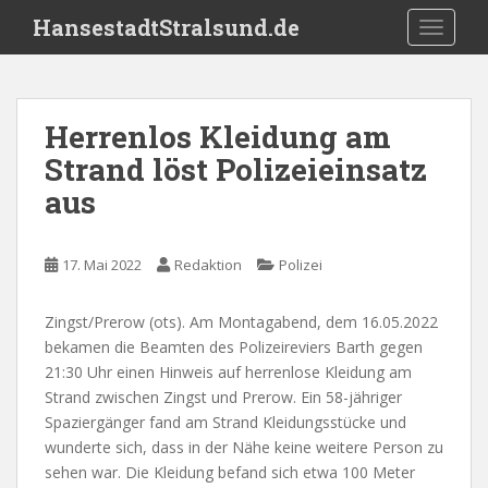
S
HansestadtStralsund.de
TOGGLE
k
i
p
t
Herrenlos Kleidung am
o
Strand löst Polizeieinsatz
m
a
aus
i
n
c
17. Mai 2022
Redaktion
Polizei
o
n
Zingst/Prerow (ots). Am Montagabend, dem 16.05.2022
t
bekamen die Beamten des Polizeireviers Barth gegen
e
21:30 Uhr einen Hinweis auf herrenlose Kleidung am
n
Strand zwischen Zingst und Prerow. Ein 58-jähriger
t
Spaziergänger fand am Strand Kleidungsstücke und
wunderte sich, dass in der Nähe keine weitere Person zu
sehen war. Die Kleidung befand sich etwa 100 Meter