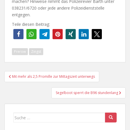
machen? Hinweise nimmt das Polizeirevier Barth unter
038231/6720 oder jede andere Polizeidienststelle
entgegen.
Teile diesen Beitrag:
Prerow
Zingst
Beitragsnavigation
Mit mehr als 2,5 Promille zur Mittagszeit unterwegs
Segelboot sperrt die B96 stundenlang
Suche
nach: