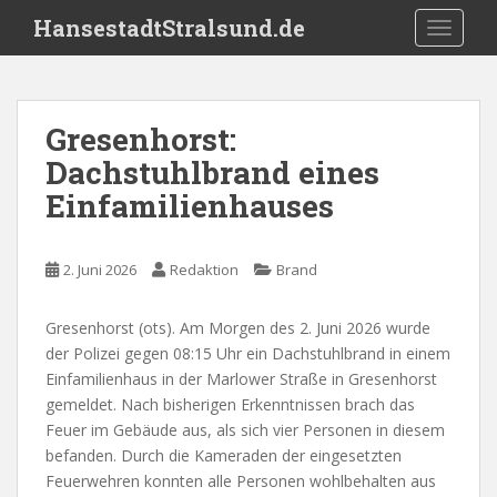
S
HansestadtStralsund.de
TOGGLE
k
i
p
t
Gresenhorst:
o
Dachstuhlbrand eines
m
a
Einfamilienhauses
i
n
c
2. Juni 2026
Redaktion
Brand
o
n
Gresenhorst (ots). Am Morgen des 2. Juni 2026 wurde
t
der Polizei gegen 08:15 Uhr ein Dachstuhlbrand in einem
e
Einfamilienhaus in der Marlower Straße in Gresenhorst
n
gemeldet. Nach bisherigen Erkenntnissen brach das
t
Feuer im Gebäude aus, als sich vier Personen in diesem
befanden. Durch die Kameraden der eingesetzten
Feuerwehren konnten alle Personen wohlbehalten aus