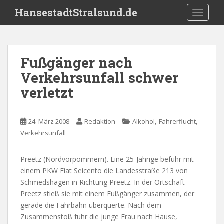
S
HansestadtStralsund.de
TOGGLE
k
i
p
t
Fußgänger nach
o
Verkehrsunfall schwer
m
a
verletzt
i
n
c
,
,
24. März 2008
Redaktion
Alkohol
Fahrerflucht
o
Verkehrsunfall
n
t
Preetz (Nordvorpommern). Eine 25-Jährige befuhr mit
e
einem PKW Fiat Seicento die Landesstraße 213 von
n
Schmedshagen in Richtung Preetz. In der Ortschaft
t
Preetz stieß sie mit einem Fußgänger zusammen, der
gerade die Fahrbahn überquerte. Nach dem
Zusammenstoß fuhr die junge Frau nach Hause,