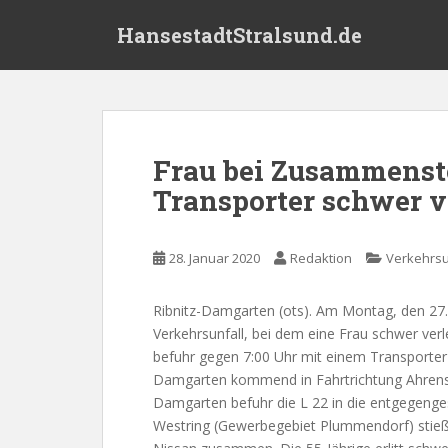
S
HansestadtStralsund.de
k
i
p
t
o
m
Frau bei Zusammens
a
Transporter schwer v
i
n
c
28. Januar 2020
Redaktion
Verkehrsu
o
n
t
Ribnitz-Damgarten (ots). Am Montag, den 27.
e
Verkehrsunfall, bei dem eine Frau schwer verl
n
befuhr gegen 7:00 Uhr mit einem Transporter
t
Damgarten kommend in Fahrtrichtung Ahrensh
Damgarten befuhr die L 22 in die entgegenges
Westring (Gewerbegebiet Plummendorf) st