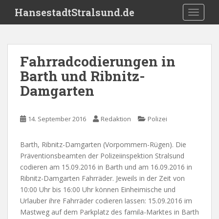
S
HansestadtStralsund.de
TOGGLE
k
i
p
t
Fahrradcodierungen in
o
Barth und Ribnitz-
m
a
Damgarten
i
n
c
14. September 2016
Redaktion
Polizei
o
n
Barth, Ribnitz-Damgarten (Vorpommern-Rügen). Die
t
Präventionsbeamten der Polizeiinspektion Stralsund
e
codieren am 15.09.2016 in Barth und am 16.09.2016 in
n
Ribnitz-Damgarten Fahrräder. Jeweils in der Zeit von
t
10:00 Uhr bis 16:00 Uhr können Einheimische und
Urlauber ihre Fahrräder codieren lassen: 15.09.2016 im
Mastweg auf dem Parkplatz des famila-Marktes in Barth