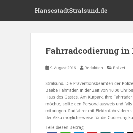
S
HansestadtStralsund.de
k
i
p
t
o
m
Fahrradcodierung in
a
i
n
9. August 2016
Redaktion
Polizei
c
o
Stralsund. Die Präventionsbeamten der Polize
n
Baabe Fahrräder. In der Zeit von 10:00 Uhr b
t
Haus des Gastes, Am Kurpark, ihre Fahrräder 
e
möchte, sollte den Personalausweis und fall
n
mitbringen. Radfahrer mit Elektrofahrrädern s
t
der Akku möglicherweise für die Codierung k
Teile diesen Beitrag: