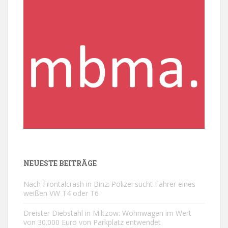
NEUESTE BEITRÄGE
Nach Frontalcrash in Binz: Polizei sucht Fahrer eines
weißen VW T4 oder T6
Dreister Diebstahl in Miltzow: Wohnwagen im Wert
von 30.000 Euro von Parkplatz entwendet