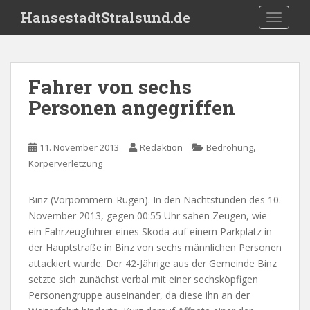
S
HansestadtStralsund.de
TOGGLE
k
i
p
t
Fahrer von sechs
o
Personen angegriffen
m
a
i
,
11. November 2013
Redaktion
Bedrohung
n
Körperverletzung
c
o
n
Binz (Vorpommern-Rügen). In den Nachtstunden des 10.
t
November 2013, gegen 00:55 Uhr sahen Zeugen, wie
e
ein Fahrzeugführer eines Skoda auf einem Parkplatz in
n
der Hauptstraße in Binz von sechs männlichen Personen
t
attackiert wurde. Der 42-Jährige aus der Gemeinde Binz
setzte sich zunächst verbal mit einer sechsköpfigen
Personengruppe auseinander, da diese ihn an der