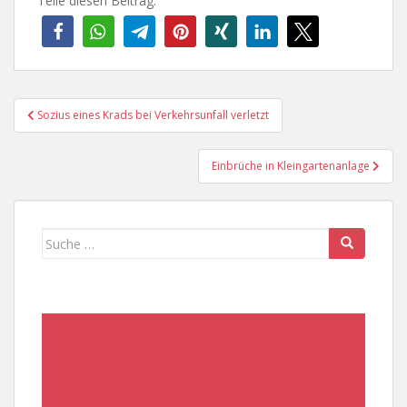
Teile diesen Beitrag:
Beitragsnavigation
Sozius eines Krads bei Verkehrsunfall verletzt
Einbrüche in Kleingartenanlage
Suche
nach: