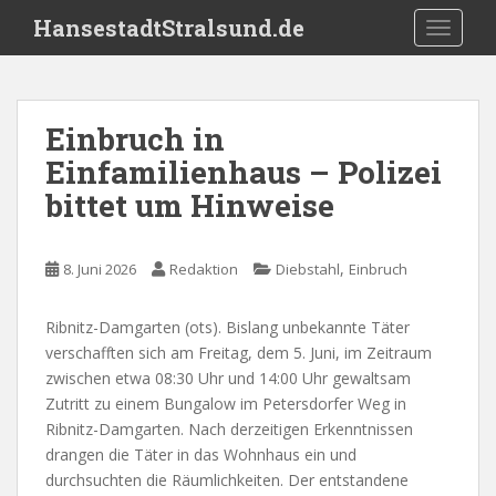
S
HansestadtStralsund.de
TOGGLE
k
i
p
t
Einbruch in
o
Einfamilienhaus – Polizei
m
a
bittet um Hinweise
i
n
c
,
8. Juni 2026
Redaktion
Diebstahl
Einbruch
o
n
Ribnitz-Damgarten (ots). Bislang unbekannte Täter
t
verschafften sich am Freitag, dem 5. Juni, im Zeitraum
e
zwischen etwa 08:30 Uhr und 14:00 Uhr gewaltsam
n
Zutritt zu einem Bungalow im Petersdorfer Weg in
t
Ribnitz-Damgarten. Nach derzeitigen Erkenntnissen
drangen die Täter in das Wohnhaus ein und
durchsuchten die Räumlichkeiten. Der entstandene