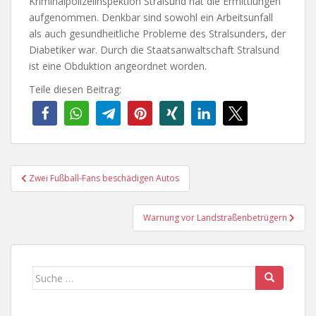
Kriminalpolizeiinspektion Stralsund hat die Ermittlungen
aufgenommen. Denkbar sind sowohl ein Arbeitsunfall
als auch gesundheitliche Probleme des Stralsunders, der
Diabetiker war. Durch die Staatsanwaltschaft Stralsund
ist eine Obduktion angeordnet worden.
Teile diesen Beitrag:
Beitragsnavigation
Zwei Fußball-Fans beschädigen Autos
Warnung vor Landstraßenbetrügern
Suche
nach: