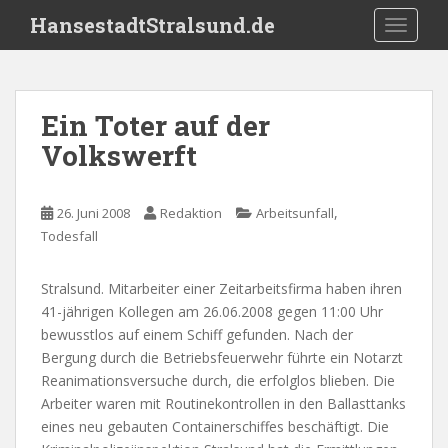
S
HansestadtStralsund.de
TOGGLE
k
i
p
t
Ein Toter auf der
o
Volkswerft
m
a
i
,
26. Juni 2008
Redaktion
Arbeitsunfall
n
Todesfall
c
o
n
Stralsund. Mitarbeiter einer Zeitarbeitsfirma haben ihren
t
41-jährigen Kollegen am 26.06.2008 gegen 11:00 Uhr
e
bewusstlos auf einem Schiff gefunden. Nach der
n
Bergung durch die Betriebsfeuerwehr führte ein Notarzt
t
Reanimationsversuche durch, die erfolglos blieben. Die
Arbeiter waren mit Routinekontrollen in den Ballasttanks
eines neu gebauten Containerschiffes beschäftigt. Die