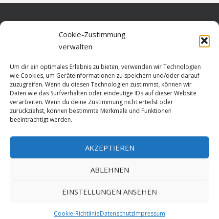
Home
Cookie-Zustimmung
verwalten
Über diese Seite
Um dir ein optimales Erlebnis zu bieten, verwenden wir Technologien
Datenschutz
wie Cookies, um Geräteinformationen zu speichern und/oder darauf
zuzugreifen. Wenn du diesen Technologien zustimmst, können wir
Cookie-Richtlinie (EU)
Daten wie das Surfverhalten oder eindeutige IDs auf dieser Website
verarbeiten. Wenn du deine Zustimmung nicht erteilst oder
Impressum
zurückziehst, können bestimmte Merkmale und Funktionen
beeinträchtigt werden.
AKZEPTIEREN
HOME
ABLEHNEN
GESCHICHTE
STADTGESCHICHTE
STADTWAPPEN
EINSTELLUNGEN ANSEHEN
Stralsund is poetry. Made since 1999 with ♥ by
ABELNET
.POWERED BY
Cookie-Richtlinie
Datenschutz
Impressum
NADV