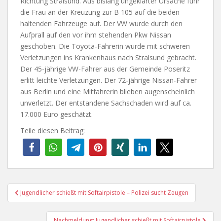
Richtung Stralsund. Aus bislang ungeklärter Ursache fuhr
die Frau an der Kreuzung zur B 105 auf die beiden
haltenden Fahrzeuge auf. Der VW wurde durch den
Aufprall auf den vor ihm stehenden Pkw Nissan
geschoben. Die Toyota-Fahrerin wurde mit schweren
Verletzungen ins Krankenhaus nach Stralsund gebracht.
Der 45-jährige VW-Fahrer aus der Gemeinde Poseritz
erlitt leichte Verletzungen. Der 72-jährige Nissan-Fahrer
aus Berlin und eine Mitfahrerin blieben augenscheinlich
unverletzt. Der entstandene Sachschaden wird auf ca.
17.000 Euro geschätzt.
Teile diesen Beitrag:
Beitragsnavigation
Jugendlicher schießt mit Softairpistole – Polizei sucht Zeugen
Nachmeldung: Jugendlicher schießt mit Softairpistole