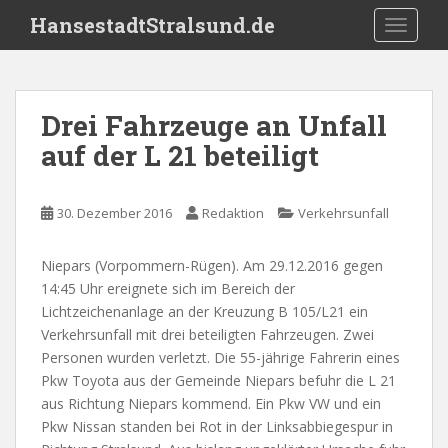
S
HansestadtStralsund.de
TOGGLE
k
i
p
t
Drei Fahrzeuge an Unfall
o
auf der L 21 beteiligt
m
a
i
30. Dezember 2016
Redaktion
Verkehrsunfall
n
c
o
Niepars (Vorpommern-Rügen). Am 29.12.2016 gegen
n
14:45 Uhr ereignete sich im Bereich der
t
Lichtzeichenanlage an der Kreuzung B 105/L21 ein
e
Verkehrsunfall mit drei beteiligten Fahrzeugen. Zwei
n
Personen wurden verletzt. Die 55-jährige Fahrerin eines
t
Pkw Toyota aus der Gemeinde Niepars befuhr die L 21
aus Richtung Niepars kommend. Ein Pkw VW und ein
Pkw Nissan standen bei Rot in der Linksabbiegespur in