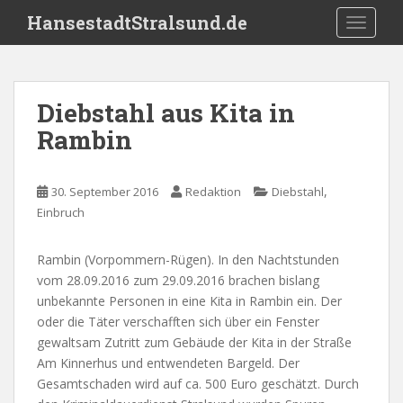
S
HansestadtStralsund.de
TOGGLE
k
i
p
t
Diebstahl aus Kita in
o
Rambin
m
a
i
,
30. September 2016
Redaktion
Diebstahl
n
Einbruch
c
o
n
Rambin (Vorpommern-Rügen). In den Nachtstunden
t
vom 28.09.2016 zum 29.09.2016 brachen bislang
e
unbekannte Personen in eine Kita in Rambin ein. Der
n
oder die Täter verschafften sich über ein Fenster
t
gewaltsam Zutritt zum Gebäude der Kita in der Straße
Am Kinnerhus und entwendeten Bargeld. Der
Gesamtschaden wird auf ca. 500 Euro geschätzt. Durch