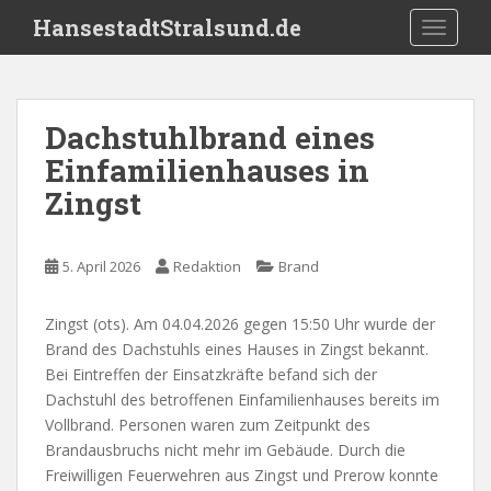
S
HansestadtStralsund.de
TOGGLE
k
i
p
t
Dachstuhlbrand eines
o
Einfamilienhauses in
m
a
Zingst
i
n
c
5. April 2026
Redaktion
Brand
o
n
Zingst (ots). Am 04.04.2026 gegen 15:50 Uhr wurde der
t
Brand des Dachstuhls eines Hauses in Zingst bekannt.
e
Bei Eintreffen der Einsatzkräfte befand sich der
n
Dachstuhl des betroffenen Einfamilienhauses bereits im
t
Vollbrand. Personen waren zum Zeitpunkt des
Brandausbruchs nicht mehr im Gebäude. Durch die
Freiwilligen Feuerwehren aus Zingst und Prerow konnte