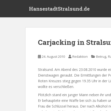
S
HansestadtStralsund.de
k
i
p
t
o
m
Carjacking in Strals
a
i
n
,
24. August 2010
Redaktion
Betrug
R
c
o
Stralsund. Am Abend des 23.08.2010 wurde ei
n
Dienstwagen geraubt. Die Ermittlungen der Po
t
Roten Kreuzes stieg gegen 19.35 Uhr in der 
e
wollte es verschließen.
n
t
Plötzlich stand ein junger Mann neben ihr un
Er behauptete eine Waffe bei sich zu haben und
Frau die Schlüssel heraus. Der nach Alkohol r