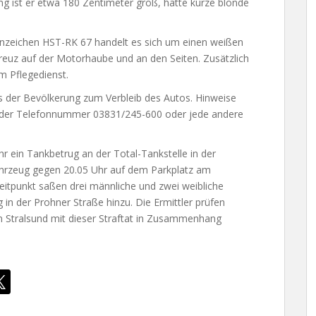
g ist er etwa 180 Zentimeter groß, hatte kurze blonde
zeichen HST-RK 67 handelt es sich um einen weißen
reuz auf der Motorhaube und an den Seiten. Zusätzlich
m Pflegedienst.
s der Bevölkerung zum Verbleib des Autos. Hinweise
r der Telefonnummer 03831/245-600 oder jede andere
 ein Tankbetrug an der Total-Tankstelle in der
hrzeug gegen 20.05 Uhr auf dem Parkplatz am
eitpunkt saßen drei männliche und zwei weibliche
 in der Prohner Straße hinzu. Die Ermittler prüfen
n Stralsund mit dieser Straftat in Zusammenhang