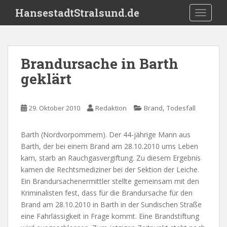
S
HansestadtStralsund.de
TOGGLE
k
i
p
t
Brandursache in Barth
o
geklärt
m
a
i
,
29. Oktober 2010
Redaktion
Brand
Todesfall
n
c
o
Barth (Nordvorpommern). Der 44-jährige Mann aus
n
Barth, der bei einem Brand am 28.10.2010 ums Leben
t
kam, starb an Rauchgasvergiftung. Zu diesem Ergebnis
e
kamen die Rechtsmediziner bei der Sektion der Leiche.
n
Ein Brandursachenermittler stellte gemeinsam mit den
t
Kriminalisten fest, dass für die Brandursache für den
Brand am 28.10.2010 in Barth in der Sundischen Straße
eine Fahrlässigkeit in Frage kommt. Eine Brandstiftung