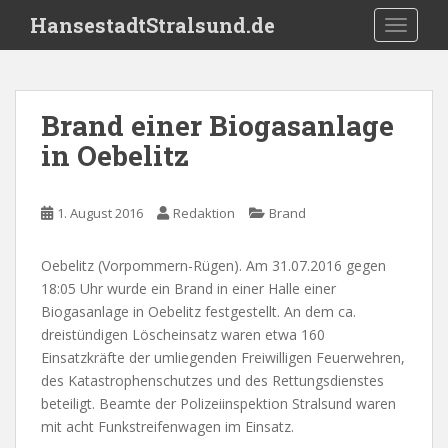
S
HansestadtStralsund.de
TOGGLE
k
i
p
t
Brand einer Biogasanlage
o
in Oebelitz
m
a
i
1. August 2016
Redaktion
Brand
n
c
o
Oebelitz (Vorpommern-Rügen). Am 31.07.2016 gegen
n
18:05 Uhr wurde ein Brand in einer Halle einer
t
Biogasanlage in Oebelitz festgestellt. An dem ca.
e
dreistündigen Löscheinsatz waren etwa 160
n
Einsatzkräfte der umliegenden Freiwilligen Feuerwehren,
t
des Katastrophenschutzes und des Rettungsdienstes
beteiligt. Beamte der Polizeiinspektion Stralsund waren
mit acht Funkstreifenwagen im Einsatz.