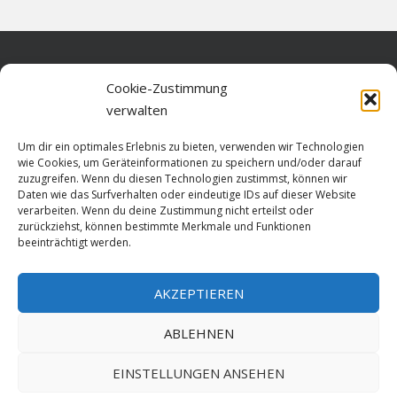
Home
Cookie-Zustimmung
verwalten
Über diese Seite
Um dir ein optimales Erlebnis zu bieten, verwenden wir Technologien
Datenschutz
wie Cookies, um Geräteinformationen zu speichern und/oder darauf
zuzugreifen. Wenn du diesen Technologien zustimmst, können wir
Cookie-Richtlinie (EU)
Daten wie das Surfverhalten oder eindeutige IDs auf dieser Website
verarbeiten. Wenn du deine Zustimmung nicht erteilst oder
Impressum
zurückziehst, können bestimmte Merkmale und Funktionen
beeinträchtigt werden.
AKZEPTIEREN
HOME
ABLEHNEN
GESCHICHTE
STADTGESCHICHTE
STADTWAPPEN
EINSTELLUNGEN ANSEHEN