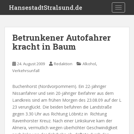
S
HansestadtStralsund.de
TOGGLE
k
i
p
t
Betrunkener Autofahrer
o
kracht in Baum
m
a
i
,
24. August 2009
Redaktion
Alkohol
n
Verkehrsunfall
c
o
n
Buchenhorst (Nordvorpommern). Ein 22-jähriger
t
Nissanfahrer und sein 20-jähriger Beifahrer aus dem
e
Landkreis sind am frühen Morgen des 23.08.09 auf der L
n
23 verunglückt. Die beiden befuhren die Landstraße
t
gegen 3.30 Uhr aus Richtung Löbnitz in Richtung
Ravenhorster Kreuz. Nach einer Linkskurve kam der
Almera, vermutlich wegen überhöhter Geschwindigkeit