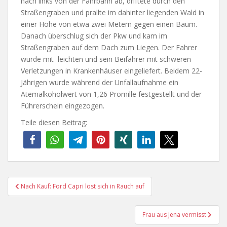
nach links von der Fahrbahn ab, driftete durch den
Straßengraben und prallte im dahinter liegenden Wald in
einer Höhe von etwa zwei Metern gegen einen Baum.
Danach überschlug sich der Pkw und kam im
Straßengraben auf dem Dach zum Liegen. Der Fahrer
wurde mit leichten und sein Beifahrer mit schweren
Verletzungen in Krankenhäuser eingeliefert. Beidem 22-
Jährigen wurde während der Unfallaufnahme ein
Atemalkoholwert von 1,26 Promille festgestellt und der
Führerschein eingezogen.
Teile diesen Beitrag:
Beitragsnavigation
Nach Kauf: Ford Capri löst sich in Rauch auf
Frau aus Jena vermisst