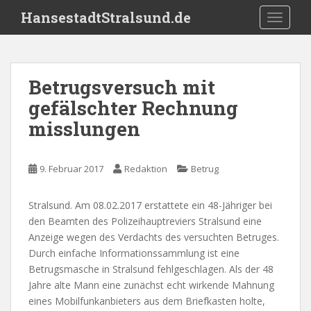
S
HansestadtStralsund.de
TOGGLE
k
i
p
t
Betrugsversuch mit
o
gefälschter Rechnung
m
a
misslungen
i
n
c
9. Februar 2017
Redaktion
Betrug
o
n
Stralsund. Am 08.02.2017 erstattete ein 48-Jähriger bei
t
den Beamten des Polizeihauptreviers Stralsund eine
e
Anzeige wegen des Verdachts des versuchten Betruges.
n
Durch einfache Informationssammlung ist eine
t
Betrugsmasche in Stralsund fehlgeschlagen. Als der 48
Jahre alte Mann eine zunächst echt wirkende Mahnung
eines Mobilfunkanbieters aus dem Briefkasten holte,