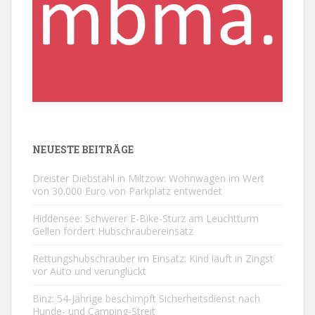
NEUESTE BEITRÄGE
Dreister Diebstahl in Miltzow: Wohnwagen im Wert
von 30.000 Euro von Parkplatz entwendet
Hiddensee: Schwerer E-Bike-Sturz am Leuchtturm
Gellen fordert Hubschraubereinsatz
Rettungshubschrauber im Einsatz: Kind läuft in Zingst
vor Auto und verunglückt
Binz: 54-Jährige beschimpft Sicherheitsdienst nach
Hunde- und Camping-Streit