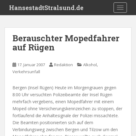
S
HansestadtStralsund.de
TOGGLE
k
i
p
t
Berauschter Mopedfahrer
o
auf Rügen
m
a
i
,
17. Januar 2007
Redaktion
Alkohol
n
Verkehrsunfall
c
o
n
Bergen (Insel Rügen) Heute im Morgengrauen gegen
t
8:00 Uhr versuchten Polizeibeamte der Insel Rügen
e
mehrfach vergebens, einen Mopedfahrer mit einem
n
Moped ohne Versicherungskennzeichen zu stoppen, der
t
fortlaufend die Anhaltesignale der Polizei missachtete.
Die Beamten positionierten sich auf dem
Verbindungsweg zwischen Bergen und Tilzow um den