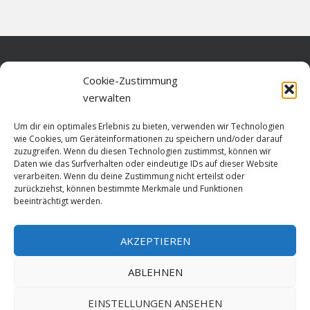
Home
Cookie-Zustimmung
verwalten
Über diese Seite
Um dir ein optimales Erlebnis zu bieten, verwenden wir Technologien
Datenschutz
wie Cookies, um Geräteinformationen zu speichern und/oder darauf
zuzugreifen. Wenn du diesen Technologien zustimmst, können wir
Cookie-Richtlinie (EU)
Daten wie das Surfverhalten oder eindeutige IDs auf dieser Website
verarbeiten. Wenn du deine Zustimmung nicht erteilst oder
Impressum
zurückziehst, können bestimmte Merkmale und Funktionen
beeinträchtigt werden.
AKZEPTIEREN
HOME
ABLEHNEN
GESCHICHTE
STADTGESCHICHTE
STADTWAPPEN
EINSTELLUNGEN ANSEHEN