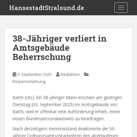
S
HansestadtStralsund.de
TOGGLE
k
i
p
t
38-Jähriger verliert in
o
Amtsgebäude
m
a
Beherrschung
i
n
c
3. September 2025
Redaktion
o
Körperverletzung
n
t
Barth (ots). Ein 38-jähriger Mann erschien am gestrigen
e
Dienstag (03. September 2025) im Amtsgebäude von
n
Barth, weil er offenbar eine Aufforderung erhielt, einen
t
neuen Bundespersonalausweis zu beantragen.
Nach derzeitigem Kenntnisstand deaktivierte die 59-
jährige Ordnungsamtsmitarbeiterin den abgelaufenen