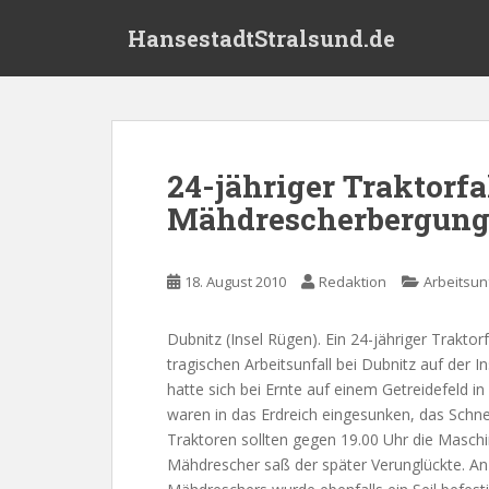
S
HansestadtStralsund.de
k
i
p
t
o
m
24-jähriger Traktorfah
a
Mähdrescherbergun
i
n
c
18. August 2010
Redaktion
Arbeitsunf
o
n
t
Dubnitz (Insel Rügen). Ein 24-jähriger Trakto
e
tragischen Arbeitsunfall bei Dubnitz auf de
n
hatte sich bei Ernte auf einem Getreidefeld i
t
waren in das Erdreich eingesunken, das Schne
Traktoren sollten gegen 19.00 Uhr die Masch
Mähdrescher saß der später Verunglückte. A