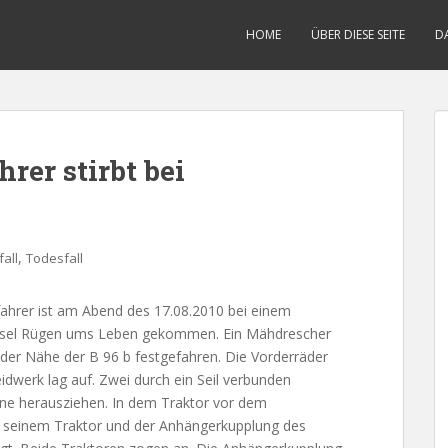
HOME
ÜBER DIESE SEITE
D
rer stirbt bei
g
,
all
Todesfall
rfahrer ist am Abend des 17.08.2010 bei einem
r Insel Rügen ums Leben gekommen. Ein Mähdrescher
n der Nähe der B 96 b festgefahren. Die Vorderräder
idwerk lag auf. Zwei durch ein Seil verbunden
ine herausziehen. In dem Traktor vor dem
n seinem Traktor und der Anhängerkupplung des