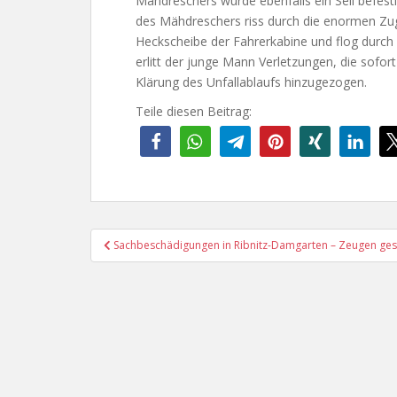
Mähdreschers wurde ebenfalls ein Seil befes
des Mähdreschers riss durch die enormen Zug
Heckscheibe der Fahrerkabine und flog durch 
erlitt der junge Mann Verletzungen, die sofo
Klärung des Unfallablaufs hinzugezogen.
Teile diesen Beitrag:
Beitragsnavigation
Sachbeschädigungen in Ribnitz-Damgarten – Zeugen ges