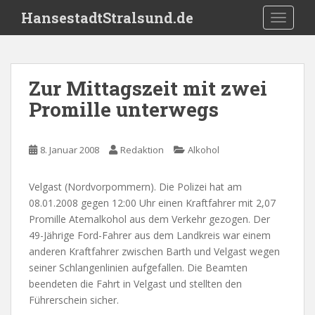
S
HansestadtStralsund.de
TOGGLE
k
i
p
t
Zur Mittagszeit mit zwei
o
Promille unterwegs
m
a
i
8. Januar 2008
Redaktion
Alkohol
n
c
o
Velgast (Nordvorpommern). Die Polizei hat am
n
08.01.2008 gegen 12:00 Uhr einen Kraftfahrer mit 2,07
t
Promille Atemalkohol aus dem Verkehr gezogen. Der
e
49-Jährige Ford-Fahrer aus dem Landkreis war einem
n
anderen Kraftfahrer zwischen Barth und Velgast wegen
t
seiner Schlangenlinien aufgefallen. Die Beamten
beendeten die Fahrt in Velgast und stellten den
Führerschein sicher.