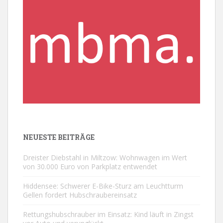
NEUESTE BEITRÄGE
Dreister Diebstahl in Miltzow: Wohnwagen im Wert
von 30.000 Euro von Parkplatz entwendet
Hiddensee: Schwerer E-Bike-Sturz am Leuchtturm
Gellen fordert Hubschraubereinsatz
Rettungshubschrauber im Einsatz: Kind läuft in Zingst