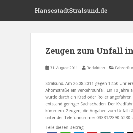
S
HansestadtStralsund.de
k
i
p
t
o
m
Zeugen zum Unfall in
a
i
n
31. August 2011
Redaktion
Fahrerflu
c
o
Stralsund. Am 26.08.2011 gegen 12:50 Uhr er
n
Ahornstraße ein Verkehrsunfall. Ein 10 Jahre 
t
wurde durch ein Krad oder Roller angefahren.
e
entstand geringer Sachschaden. Der Kradfahr
n
kümmern. Zeugen, die Angaben zum Unfall tät
t
unter der Telefonnummer 03831/2890-5230 
Teile diesen Beitrag: