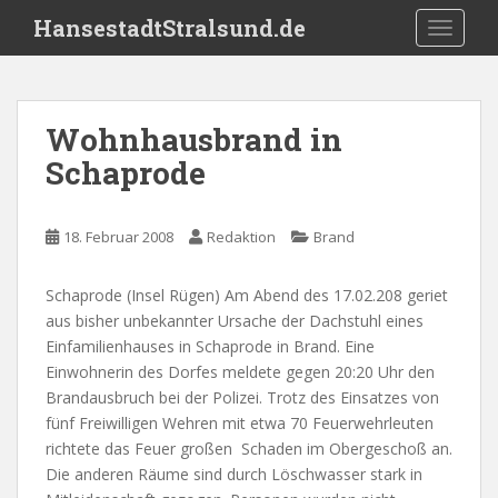
S
HansestadtStralsund.de
TOGGLE
k
i
p
t
Wohnhausbrand in
o
Schaprode
m
a
i
18. Februar 2008
Redaktion
Brand
n
c
o
Schaprode (Insel Rügen) Am Abend des 17.02.208 geriet
n
aus bisher unbekannter Ursache der Dachstuhl eines
t
Einfamilienhauses in Schaprode in Brand. Eine
e
Einwohnerin des Dorfes meldete gegen 20:20 Uhr den
n
Brandausbruch bei der Polizei. Trotz des Einsatzes von
t
fünf Freiwilligen Wehren mit etwa 70 Feuerwehrleuten
richtete das Feuer großen Schaden im Obergeschoß an.
Die anderen Räume sind durch Löschwasser stark in