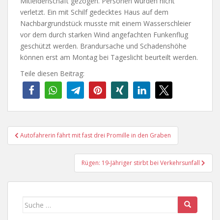
Mitleidenschaft gezogen. Personen wurden nicht
verletzt. Ein mit Schilf gedecktes Haus auf dem
Nachbargrundstück musste mit einem Wasserschleier
vor dem durch starken Wind angefachten Funkenflug
geschützt werden. Brandursache und Schadenshöhe
können erst am Montag bei Tageslicht beurteilt werden.
Teile diesen Beitrag:
Beitragsnavigation
Autofahrerin fährt mit fast drei Promille in den Graben
Rügen: 19-Jähriger stirbt bei Verkehrsunfall
Suche
nach: