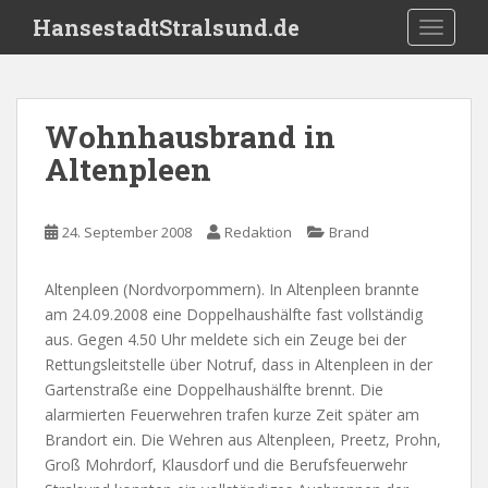
S
HansestadtStralsund.de
TOGGLE
k
i
p
t
Wohnhausbrand in
o
Altenpleen
m
a
i
24. September 2008
Redaktion
Brand
n
c
o
Altenpleen (Nordvorpommern). In Altenpleen brannte
n
am 24.09.2008 eine Doppelhaushälfte fast vollständig
t
aus. Gegen 4.50 Uhr meldete sich ein Zeuge bei der
e
Rettungsleitstelle über Notruf, dass in Altenpleen in der
n
Gartenstraße eine Doppelhaushälfte brennt. Die
t
alarmierten Feuerwehren trafen kurze Zeit später am
Brandort ein. Die Wehren aus Altenpleen, Preetz, Prohn,
Groß Mohrdorf, Klausdorf und die Berufsfeuerwehr