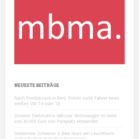
NEUESTE BEITRÄGE
Nach Frontalcrash in Binz: Polizei sucht Fahrer eines
weißen VW T4 oder T6
Dreister Diebstahl in Miltzow: Wohnwagen im Wert
von 30.000 Euro von Parkplatz entwendet
Hiddensee: Schwerer E-Bike-Sturz am Leuchtturm
Gellen fordert Hubschraubereinsatz