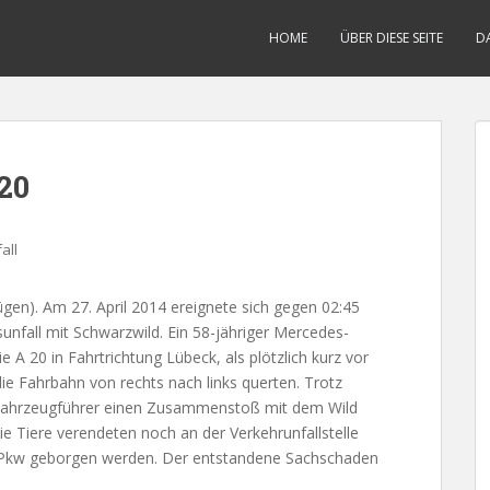
HOME
ÜBER DIESE SEITE
D
20
all
n). Am 27. April 2014 ereignete sich gegen 02:45
nfall mit Schwarzwild. Ein 58-jähriger Mercedes-
 A 20 in Fahrtrichtung Lübeck, als plötzlich kurz vor
e Fahrbahn von rechts nach links querten. Trotz
 Fahrzeugführer einen Zusammenstoß mit dem Wild
Die Tiere verendeten noch an der Verkehrunfallstelle
e Pkw geborgen werden. Der entstandene Sachschaden