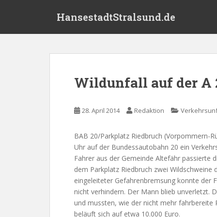
S
HansestadtStralsund.de
k
i
p
t
o
m
Wildunfall auf der A 
a
i
n
28. April 2014
Redaktion
Verkehrsunf
c
o
BAB 20/Parkplatz Riedbruch (Vorpommern-Rüge
n
Uhr auf der Bundessautobahn 20 ein Verkehrsu
t
Fahrer aus der Gemeinde Altefähr passierte die
e
dem Parkplatz Riedbruch zwei Wildschweine di
n
eingeleiteter Gefahrenbremsung konnte der
t
nicht verhindern. Der Mann blieb unverletzt. 
und mussten, wie der nicht mehr fahrbereit
beläuft sich auf etwa 10.000 Euro.