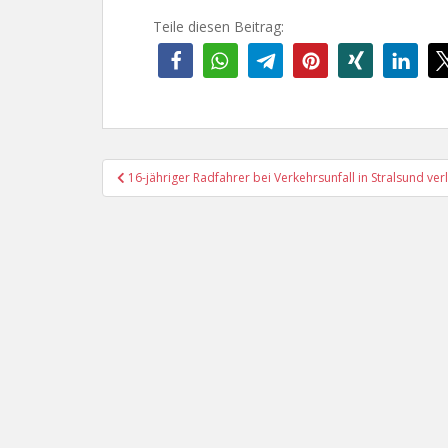
Teile diesen Beitrag:
Beitragsnavigation
16-jähriger Radfahrer bei Verkehrsunfall in Stralsund verl