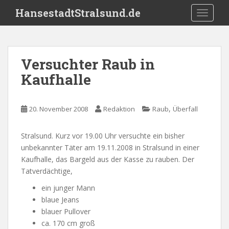
S
HansestadtStralsund.de
TOGGLE
k
i
p
t
Versuchter Raub in
o
Kaufhalle
m
a
i
,
20. November 2008
Redaktion
Raub
Überfall
n
c
o
Stralsund. Kurz vor 19.00 Uhr versuchte ein bisher
n
unbekannter Täter am 19.11.2008 in Stralsund in einer
t
Kaufhalle, das Bargeld aus der Kasse zu rauben. Der
e
Tatverdächtige,
n
ein junger Mann
t
blaue Jeans
blauer Pullover
ca. 170 cm groß