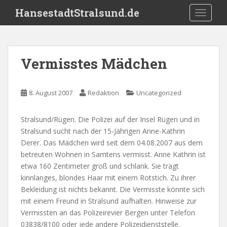
S
HansestadtStralsund.de
TOGGLE
k
i
p
t
Vermisstes Mädchen
o
m
a
8. August 2007
Redaktion
Uncategorized
i
n
Stralsund/Rügen. Die Polizei auf der Insel Rügen und in
c
Stralsund sucht nach der 15-Jährigen Anne-Kathrin
o
Derer. Das Mädchen wird seit dem 04.08.2007 aus dem
n
betreuten Wohnen in Samtens vermisst. Anne Kathrin ist
t
etwa 160 Zentimeter groß und schlank. Sie trägt
e
kinnlanges, blondes Haar mit einem Rotstich. Zu ihrer
n
Bekleidung ist nichts bekannt. Die Vermisste könnte sich
t
mit einem Freund in Stralsund aufhalten. Hinweise zur
Vermissten an das Polizeirevier Bergen unter Telefon
03838/8100 oder jede andere Polizeidienststelle.