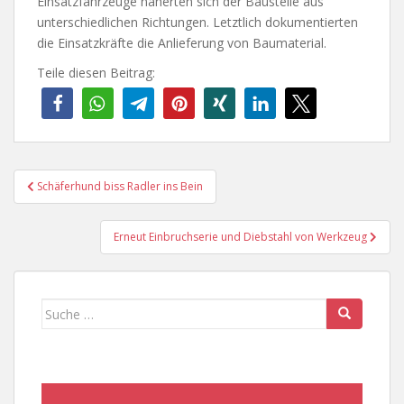
Einsatzfahrzeuge näherten sich der Baustelle aus
unterschiedlichen Richtungen. Letztlich dokumentierten
die Einsatzkräfte die Anlieferung von Baumaterial.
Teile diesen Beitrag:
Beitragsnavigation
Schäferhund biss Radler ins Bein
Erneut Einbruchserie und Diebstahl von Werkzeug
Suche
nach: