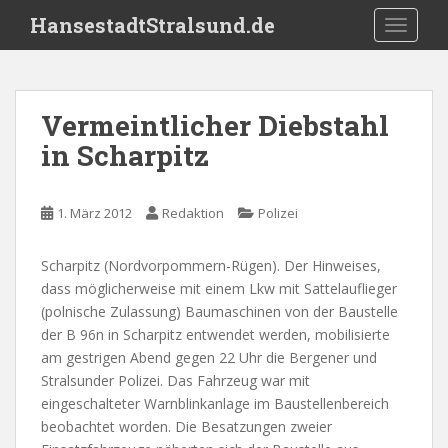
S
HansestadtStralsund.de
TOGGLE
k
i
p
t
Vermeintlicher Diebstahl
o
in Scharpitz
m
a
i
1. März 2012
Redaktion
Polizei
n
c
o
Scharpitz (Nordvorpommern-Rügen). Der Hinweises,
n
dass möglicherweise mit einem Lkw mit Sattelauflieger
t
(polnische Zulassung) Baumaschinen von der Baustelle
e
der B 96n in Scharpitz entwendet werden, mobilisierte
n
am gestrigen Abend gegen 22 Uhr die Bergener und
t
Stralsunder Polizei. Das Fahrzeug war mit
eingeschalteter Warnblinkanlage im Baustellenbereich
beobachtet worden. Die Besatzungen zweier