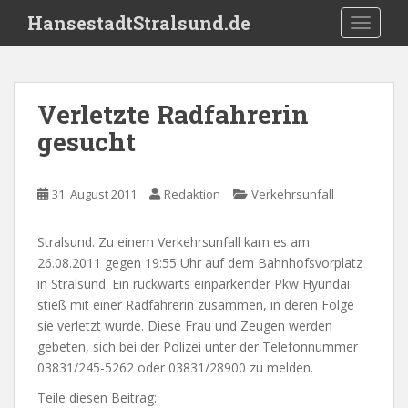
S
HansestadtStralsund.de
TOGGLE
k
i
p
t
Verletzte Radfahrerin
o
gesucht
m
a
i
31. August 2011
Redaktion
Verkehrsunfall
n
c
o
Stralsund. Zu einem Verkehrsunfall kam es am
n
26.08.2011 gegen 19:55 Uhr auf dem Bahnhofsvorplatz
t
in Stralsund. Ein rückwärts einparkender Pkw Hyundai
e
stieß mit einer Radfahrerin zusammen, in deren Folge
n
sie verletzt wurde. Diese Frau und Zeugen werden
t
gebeten, sich bei der Polizei unter der Telefonnummer
03831/245-5262 oder 03831/28900 zu melden.
Teile diesen Beitrag: