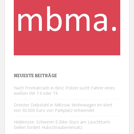
NEUESTE BEITRÄGE
Nach Frontalcrash in Binz: Polizei sucht Fahrer eines
weißen VW T4 oder T6
Dreister Diebstahl in Miltzow: Wohnwagen im Wert
von 30.000 Euro von Parkplatz entwendet
Hiddensee: Schwerer E-Bike-Sturz am Leuchtturm
Gellen fordert Hubschraubereinsatz