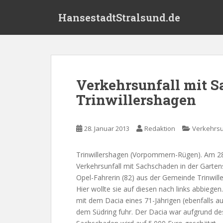
S
HansestadtStralsund.de
k
i
p
t
o
m
Verkehrsunfall mit 
a
Trinwillershagen
i
n
c
28. Januar 2013
Redaktion
Verkehrsu
o
n
t
Trinwillershagen (Vorpommern-Rügen). Am 28.
e
Verkehrsunfall mit Sachschaden in der Garten
n
Opel-Fahrerin (82) aus der Gemeinde Trinwill
t
Hier wollte sie auf diesen nach links abbieg
mit dem Dacia eines 71-Jährigen (ebenfalls a
dem Südring fuhr. Der Dacia war aufgrund des