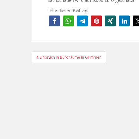
Sachschaden wird auf 5.000 Euro geschätzt.
Teile diesen Beitrag:
Beitragsnavigation
Einbruch in Büroräume in Grimmen