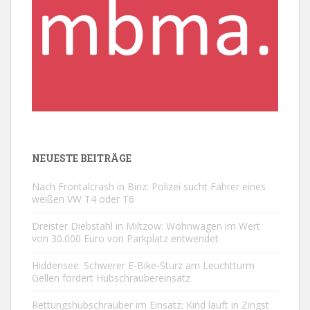
NEUESTE BEITRÄGE
Nach Frontalcrash in Binz: Polizei sucht Fahrer eines
weißen VW T4 oder T6
Dreister Diebstahl in Miltzow: Wohnwagen im Wert
von 30.000 Euro von Parkplatz entwendet
Hiddensee: Schwerer E-Bike-Sturz am Leuchtturm
Gellen fordert Hubschraubereinsatz
Rettungshubschrauber im Einsatz: Kind läuft in Zingst