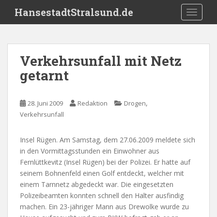
S
HansestadtStralsund.de
TOGGLE
k
i
p
t
Verkehrsunfall mit Netz
o
getarnt
m
a
i
,
28. Juni 2009
Redaktion
Drogen
n
Verkehrsunfall
c
o
n
Insel Rügen. Am Samstag, dem 27.06.2009 meldete sich
t
in den Vormittagsstunden ein Einwohner aus
e
Fernlüttkevitz (Insel Rügen) bei der Polizei. Er hatte auf
n
seinem Bohnenfeld einen Golf entdeckt, welcher mit
t
einem Tarnnetz abgedeckt war. Die eingesetzten
Polizeibeamten konnten schnell den Halter ausfindig
machen. Ein 23-jähriger Mann aus Drewolke wurde zu