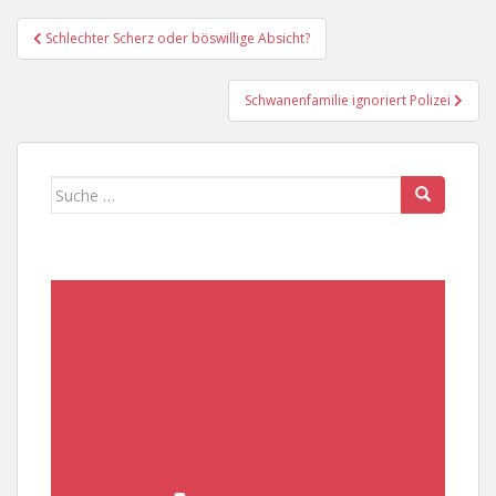
Beitragsnavigation
Schlechter Scherz oder böswillige Absicht?
Schwanenfamilie ignoriert Polizei
Suche
nach: