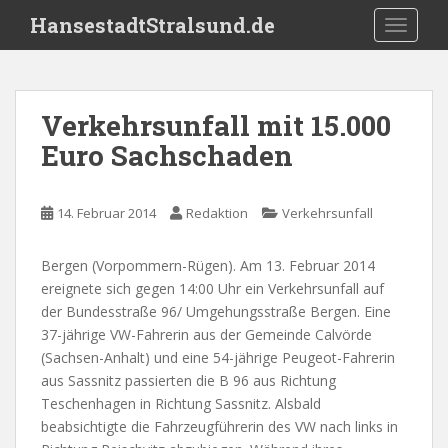
S
HansestadtStralsund.de
TOGGLE
k
i
p
t
Verkehrsunfall mit 15.000
o
Euro Sachschaden
m
a
i
14. Februar 2014
Redaktion
Verkehrsunfall
n
c
o
Bergen (Vorpommern-Rügen). Am 13. Februar 2014
n
ereignete sich gegen 14:00 Uhr ein Verkehrsunfall auf
t
der Bundesstraße 96/ Umgehungsstraße Bergen. Eine
e
37-jährige VW-Fahrerin aus der Gemeinde Calvörde
n
(Sachsen-Anhalt) und eine 54-jährige Peugeot-Fahrerin
t
aus Sassnitz passierten die B 96 aus Richtung
Teschenhagen in Richtung Sassnitz. Alsbald
beabsichtigte die Fahrzeugführerin des VW nach links in