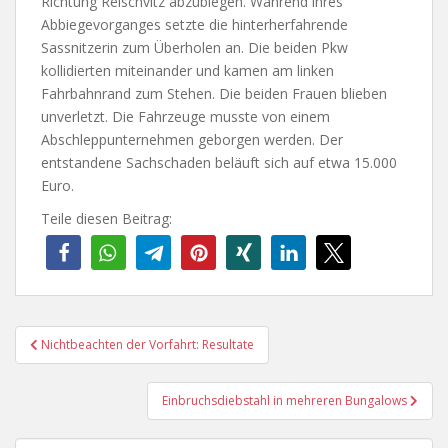
Richtung Reischvitz abzubiegen. Während ihres
Abbiegevorganges setzte die hinterherfahrende
Sassnitzerin zum Überholen an. Die beiden Pkw
kollidierten miteinander und kamen am linken
Fahrbahnrand zum Stehen. Die beiden Frauen blieben
unverletzt. Die Fahrzeuge musste von einem
Abschleppunternehmen geborgen werden. Der
entstandene Sachschaden beläuft sich auf etwa 15.000
Euro.
Teile diesen Beitrag:
Beitragsnavigation
Nichtbeachten der Vorfahrt: Resultate
Einbruchsdiebstahl in mehreren Bungalows