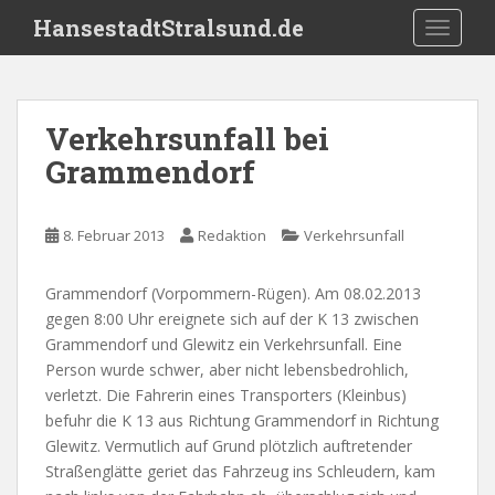
S
HansestadtStralsund.de
TOGGLE
k
i
p
t
Verkehrsunfall bei
o
Grammendorf
m
a
i
8. Februar 2013
Redaktion
Verkehrsunfall
n
c
o
Grammendorf (Vorpommern-Rügen). Am 08.02.2013
n
gegen 8:00 Uhr ereignete sich auf der K 13 zwischen
t
Grammendorf und Glewitz ein Verkehrsunfall. Eine
e
Person wurde schwer, aber nicht lebensbedrohlich,
n
verletzt. Die Fahrerin eines Transporters (Kleinbus)
t
befuhr die K 13 aus Richtung Grammendorf in Richtung
Glewitz. Vermutlich auf Grund plötzlich auftretender
Straßenglätte geriet das Fahrzeug ins Schleudern, kam