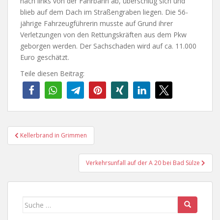
nach links von der Fahrbahn ab, überschlug sich und
blieb auf dem Dach im Straßengraben liegen. Die 56-
jährige Fahrzeugführerin musste auf Grund ihrer
Verletzungen von den Rettungskräften aus dem Pkw
geborgen werden. Der Sachschaden wird auf ca. 11.000
Euro geschätzt.
Teile diesen Beitrag:
Beitragsnavigation
Kellerbrand in Grimmen
Verkehrsunfall auf der A 20 bei Bad Sülze
Suche
nach: