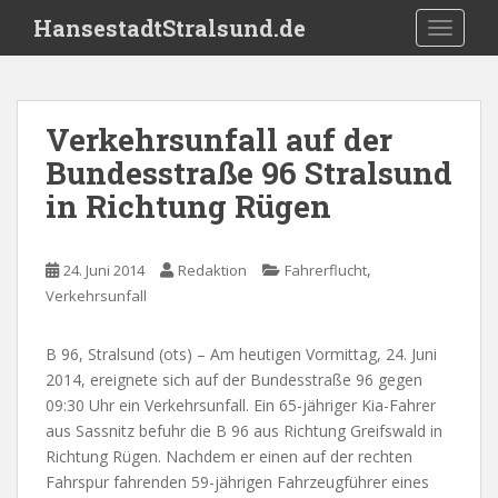
S
HansestadtStralsund.de
TOGGLE
k
i
p
t
Verkehrsunfall auf der
o
Bundesstraße 96 Stralsund
m
a
in Richtung Rügen
i
n
c
,
24. Juni 2014
Redaktion
Fahrerflucht
o
Verkehrsunfall
n
t
B 96, Stralsund (ots) – Am heutigen Vormittag, 24. Juni
e
2014, ereignete sich auf der Bundesstraße 96 gegen
n
09:30 Uhr ein Verkehrsunfall. Ein 65-jähriger Kia-Fahrer
t
aus Sassnitz befuhr die B 96 aus Richtung Greifswald in
Richtung Rügen. Nachdem er einen auf der rechten
Fahrspur fahrenden 59-jährigen Fahrzeugführer eines