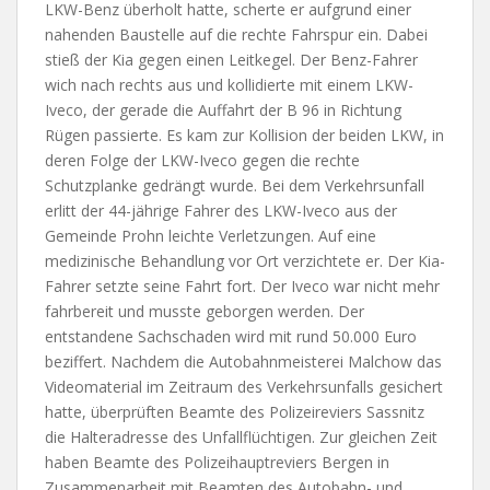
LKW-Benz überholt hatte, scherte er aufgrund einer
nahenden Baustelle auf die rechte Fahrspur ein. Dabei
stieß der Kia gegen einen Leitkegel. Der Benz-Fahrer
wich nach rechts aus und kollidierte mit einem LKW-
Iveco, der gerade die Auffahrt der B 96 in Richtung
Rügen passierte. Es kam zur Kollision der beiden LKW, in
deren Folge der LKW-Iveco gegen die rechte
Schutzplanke gedrängt wurde. Bei dem Verkehrsunfall
erlitt der 44-jährige Fahrer des LKW-Iveco aus der
Gemeinde Prohn leichte Verletzungen. Auf eine
medizinische Behandlung vor Ort verzichtete er. Der Kia-
Fahrer setzte seine Fahrt fort. Der Iveco war nicht mehr
fahrbereit und musste geborgen werden. Der
entstandene Sachschaden wird mit rund 50.000 Euro
beziffert. Nachdem die Autobahnmeisterei Malchow das
Videomaterial im Zeitraum des Verkehrsunfalls gesichert
hatte, überprüften Beamte des Polizeireviers Sassnitz
die Halteradresse des Unfallflüchtigen. Zur gleichen Zeit
haben Beamte des Polizeihauptreviers Bergen in
Zusammenarbeit mit Beamten des Autobahn- und