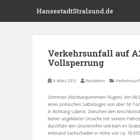
S
HansestadtStralsund.de
k
i
p
t
o
m
Verkehrsunfall auf A
a
Vollsperrung
i
n
c
9. März 2012
Redaktion
Verkehrsunfa
o
n
t
Grimmen (Nordvorpommern-Rügen). Am 08.03.
e
eines polnischen Sattelzuges von über 50 To
n
in Richtung Lübeck. Zwischen den Anschluss
t
bisher ungeklärter Ursache mit seinem Fahrz
durchfuhr den Grünstreifen und kam im Grabe
entstand Sachschaden in Höhe von ca. 70.00