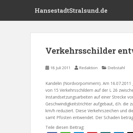
S
HansestadtStralsund.de
k
i
p
t
o
m
Verkehrsschilder en
a
i
n
18. Juli 2011
Redaktion
Diebstahl
c
o
Kandelin (Nordvorpommern). Am 16.07.2011 ge
n
von 15 Verkehrsschildern auf der L 26 zwisch
t
Instandsetzungsarbeiten auf einer Strecke v
e
Geschwindigkeitstrichter aufgebaut, d.h. die 
n
km/h reduziert. Diese Verkehrszeichen und di
t
samt Pfosten entwendet. Der Schaden beträgt
Teile diesen Beitrag: