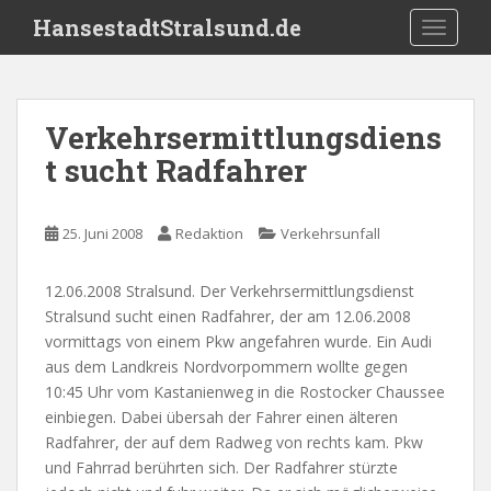
S
HansestadtStralsund.de
TOGGLE
k
i
p
t
Verkehrsermittlungsdiens
o
t sucht Radfahrer
m
a
i
25. Juni 2008
Redaktion
Verkehrsunfall
n
c
o
12.06.2008 Stralsund. Der Verkehrsermittlungsdienst
n
Stralsund sucht einen Radfahrer, der am 12.06.2008
t
vormittags von einem Pkw angefahren wurde. Ein Audi
e
aus dem Landkreis Nordvorpommern wollte gegen
n
10:45 Uhr vom Kastanienweg in die Rostocker Chaussee
t
einbiegen. Dabei übersah der Fahrer einen älteren
Radfahrer, der auf dem Radweg von rechts kam. Pkw
und Fahrrad berührten sich. Der Radfahrer stürzte