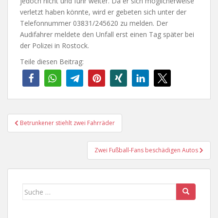
jedoch nicht und fuhr weiter. Da er sich möglicherweise
verletzt haben könnte, wird er gebeten sich unter der
Telefonnummer 03831/245620 zu melden. Der
Audifahrer meldete den Unfall erst einen Tag später bei
der Polizei in Rostock.
Teile diesen Beitrag:
Beitragsnavigation
Betrunkener stiehlt zwei Fahrräder
Zwei Fußball-Fans beschädigen Autos
Suche
nach: