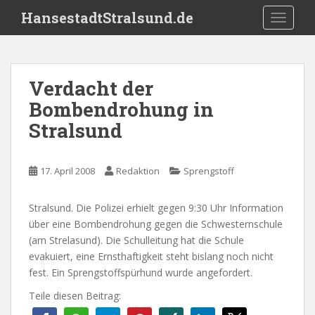
S
HansestadtStralsund.de
TOGGLE
k
i
p
t
Verdacht der
o
Bombendrohung in
m
a
Stralsund
i
n
c
17. April 2008
Redaktion
Sprengstoff
o
n
Stralsund. Die Polizei erhielt gegen 9:30 Uhr Information
t
über eine Bombendrohung gegen die Schwesternschule
e
(am Strelasund). Die Schulleitung hat die Schule
n
evakuiert, eine Ernsthaftigkeit steht bislang noch nicht
t
fest. Ein Sprengstoffspürhund wurde angefordert.
Teile diesen Beitrag: