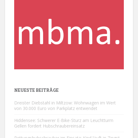
NEUESTE BEITRÄGE
Dreister Diebstahl in Miltzow: Wohnwagen im Wert
von 30.000 Euro von Parkplatz entwendet
Hiddensee: Schwerer E-Bike-Sturz am Leuchtturm
Gellen fordert Hubschraubereinsatz
Rettungshubschrauber im Einsatz: Kind läuft in Zingst