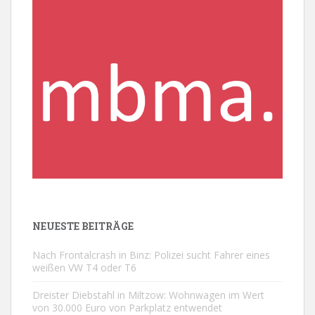
NEUESTE BEITRÄGE
Nach Frontalcrash in Binz: Polizei sucht Fahrer eines
weißen VW T4 oder T6
Dreister Diebstahl in Miltzow: Wohnwagen im Wert
von 30.000 Euro von Parkplatz entwendet