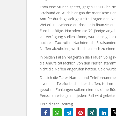
Etwa eine Stunde später, gegen 11:00 Uhr, rie
Stralsund an. Auch hier gab die männliche Pe
Anrufer durch gezielt gestellte Fragen den N
Weiterhin erwähnte er, dass er in finanzielle
Euro benötige. Nachdem die 79-Jährige angab,
zur Verfügung stellen könne, wurde sie gebet
auch ein Taxi rufen. Nachdem die Stralsunde
Neffen abzuholen, wollte dieser sich zu eine
In beiden Fällen reagierten die Frauen völlig r
die Anrufe tatsächlich von den Neffen stammte
nicht die Neffen angerufen hatten. Geld wurd
Da sich die Täter Namen und Telefonnummern
– wie das Telefonbuch – beschaffen, ist imm
geboten. Zahlungen sollten niemals ohne Rüc
Personen erfolgen. In jedem Fall wird gebeten,
Teile diesen Beitrag: