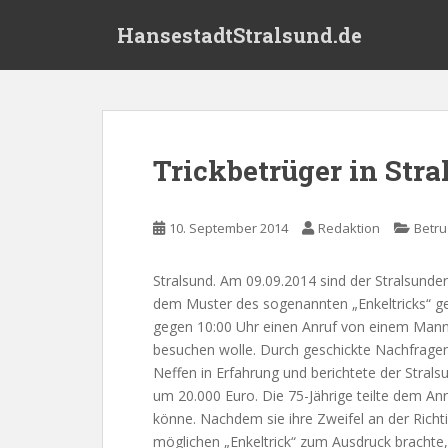
S
HansestadtStralsund.de
k
i
p
t
o
m
Trickbetrüger in Stra
a
i
n
10. September 2014
Redaktion
Betru
c
o
Stralsund. Am 09.09.2014 sind der Stralsunde
n
dem Muster des sogenannten „Enkeltricks“ gem
t
gegen 10:00 Uhr einen Anruf von einem Mann. 
e
besuchen wolle. Durch geschickte Nachfrage
n
Neffen in Erfahrung und berichtete der Stralsu
t
um 20.000 Euro. Die 75-Jährige teilte dem Anr
könne. Nachdem sie ihre Zweifel an der Richt
möglichen „Enkeltrick“ zum Ausdruck brachte,