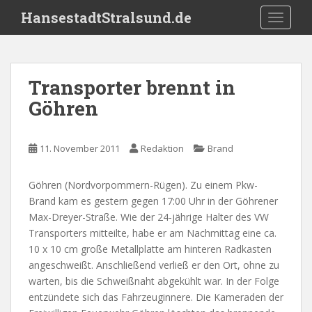
S
HansestadtStralsund.de
TOGGLE
k
i
p
t
Transporter brennt in
o
Göhren
m
a
i
11. November 2011
Redaktion
Brand
n
c
o
Göhren (Nordvorpommern-Rügen). Zu einem Pkw-
n
Brand kam es gestern gegen 17:00 Uhr in der Göhrener
t
Max-Dreyer-Straße. Wie der 24-jährige Halter des VW
e
Transporters mitteilte, habe er am Nachmittag eine ca.
n
10 x 10 cm große Metallplatte am hinteren Radkasten
t
angeschweißt. Anschließend verließ er den Ort, ohne zu
warten, bis die Schweißnaht abgekühlt war. In der Folge
entzündete sich das Fahrzeuginnere. Die Kameraden der