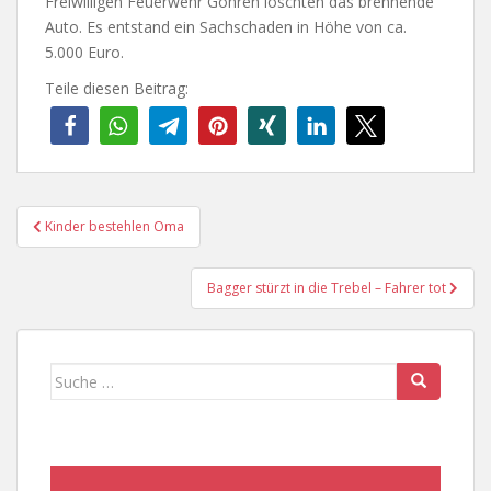
Freiwilligen Feuerwehr Göhren löschten das brennende
Auto. Es entstand ein Sachschaden in Höhe von ca.
5.000 Euro.
Teile diesen Beitrag:
Beitragsnavigation
Kinder bestehlen Oma
Bagger stürzt in die Trebel – Fahrer tot
Suche
nach: