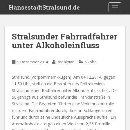
S
HansestadtStralsund.de
TOGGLE
k
i
p
t
Stralsunder Fahrradfahrer
o
unter Alkoholeinfluss
m
a
i
5. Dezember 2014
Redaktion
Alkohol
n
c
o
Stralsund (Vorpommern-Rügen). Am 04.12.2014, gegen
n
11:50 Uhr, stellten die Beamten des Polizeireviers
t
Stralsund einen Radfahrer unter Alkoholeinfluss fest. Der
e
50-jährige aus Stralsund befuhr die Frankenstraße in
n
Stralsund. Die Beamten führten eine Verkehrskontrolle
t
mit dem Fahrradfahrer durch, da er in Schlangenlinien
fuhr und durch seine undeutliche Aussprache auffiel. Ein
Atemalkoholtest ergab einen Wert von 2,36 Promille.