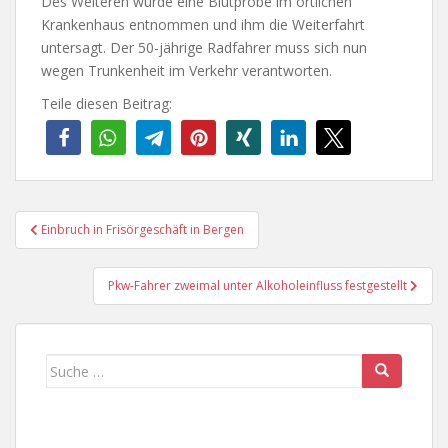
Des Weiteren wurde eine Blutprobe im örtlichen
Krankenhaus entnommen und ihm die Weiterfahrt
untersagt. Der 50-jährige Radfahrer muss sich nun
wegen Trunkenheit im Verkehr verantworten.
Teile diesen Beitrag:
Beitragsnavigation
Einbruch in Frisörgeschäft in Bergen
Pkw-Fahrer zweimal unter Alkoholeinfluss festgestellt
Suche
nach: