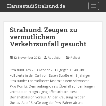
S
HansestadtStralsund.de
TOGGLE
k
i
p
t
Stralsund: Zeugen zu
o
vermutlichem
m
a
Verkehrsunfall gesucht
i
n
c
12. November 2012
Redaktion
Polizei
o
n
Stralsund. Am 23. Oktober 2012 gegen 13.40 Uhr
t
kollidierte in der Carl-von-Essen-Straße ein 8-jähriger
e
Stralsunder Fahrradfahrer fast mit einem schwarzen
n
Pkw Kombi. Dem anfänglich als Überfall auf den Jungen
t
vermuteten Ereignis ging offensichtlich diese
Beinahekollision voraus. An der Kreuzung mit der
Gustav-Adolf-Straße bog der Pkw-Fahrer ab und