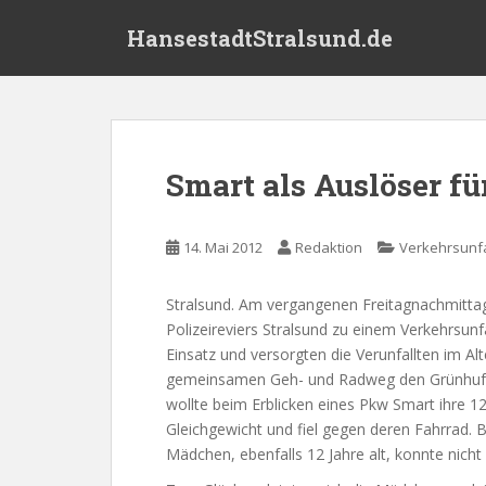
S
HansestadtStralsund.de
k
i
p
t
o
m
Smart als Auslöser fü
a
i
n
14. Mai 2012
Redaktion
Verkehrsunfa
c
o
Stralsund. Am vergangenen Freitagnachmittag 
n
Polizeireviers Stralsund zu einem Verkehrsunf
t
Einsatz und versorgten die Verunfallten im Al
e
gemeinsamen Geh- und Radweg den Grünhufer 
n
wollte beim Erblicken eines Pkw Smart ihre 12
t
Gleichgewicht und fiel gegen deren Fahrrad.
Mädchen, ebenfalls 12 Jahre alt, konnte nicht 