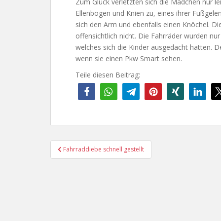
Zum Glück verletzten sich die Mädchen nur le
Ellenbogen und Knien zu, eines ihrer Fußgelen
sich den Arm und ebenfalls einen Knöchel. Die
offensichtlich nicht. Die Fahrräder wurden nur 
welches sich die Kinder ausgedacht hatten. 
wenn sie einen Pkw Smart sehen.
Teile diesen Beitrag:
Beitragsnavigation
Fahrraddiebe schnell gestellt