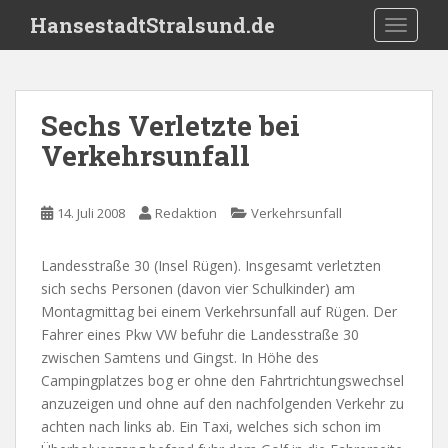
S
HansestadtStralsund.de
TOGGLE
k
i
p
t
Sechs Verletzte bei
o
Verkehrsunfall
m
a
i
14. Juli 2008
Redaktion
Verkehrsunfall
n
c
o
Landesstraße 30 (Insel Rügen). Insgesamt verletzten
n
sich sechs Personen (davon vier Schulkinder) am
t
Montagmittag bei einem Verkehrsunfall auf Rügen. Der
e
Fahrer eines Pkw VW befuhr die Landesstraße 30
n
zwischen Samtens und Gingst. In Höhe des
t
Campingplatzes bog er ohne den Fahrtrichtungswechsel
anzuzeigen und ohne auf den nachfolgenden Verkehr zu
achten nach links ab. Ein Taxi, welches sich schon im