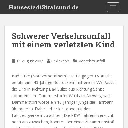
S
HansestadtStralsund.de
TOGGLE
k
i
p
t
Schwerer Verkehrsunfall
o
mit einem verletzten Kind
m
a
i
12. August 2007
Redaktion
Verkehrsunfall
n
c
o
Bad Sülze (Nordvorpommern). Heute gegen 15:30 Uhr
n
befuhr eine 43-Jährige Rostockerin mit einem VW Passat
t
die L 19 in Richtung Bad Sülze aus Richtung Sanitz
e
kommend. Im Dammerstorfer Wald am Abzweig nach
n
Dammerstorf wollte ein 10-Jähriger Junge die Fahrbahn
t
überqueren. Dabei lief er los, ohne auf den
Fahrzeugverkehr zu achten. Die PKW-Fahrerin versucht
noch auszuweichen, konnte aber einen Zusammenstoß