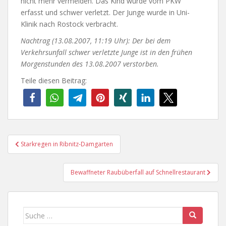
nicht mehr vermeiden. Das Kind wurde vom PKW
erfasst und schwer verletzt. Der Junge wurde in Uni-
Klinik nach Rostock verbracht.
Nachtrag (13.08.2007, 11:19 Uhr): Der bei dem
Verkehrsunfall schwer verletzte Junge ist in den frühen
Morgenstunden des 13.08.2007 verstorben.
Teile diesen Beitrag:
Beitragsnavigation
Starkregen in Ribnitz-Damgarten
Bewaffneter Raubüberfall auf Schnellrestaurant
Suche
nach: