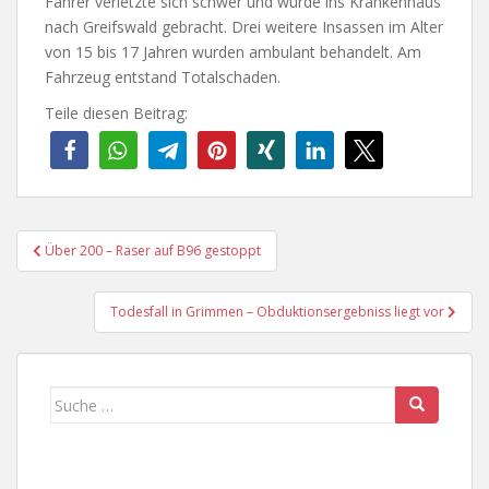
Fahrer verletzte sich schwer und wurde ins Krankenhaus
nach Greifswald gebracht. Drei weitere Insassen im Alter
von 15 bis 17 Jahren wurden ambulant behandelt. Am
Fahrzeug entstand Totalschaden.
Teile diesen Beitrag:
Beitragsnavigation
Über 200 – Raser auf B96 gestoppt
Todesfall in Grimmen – Obduktionsergebniss liegt vor
Suche
nach: