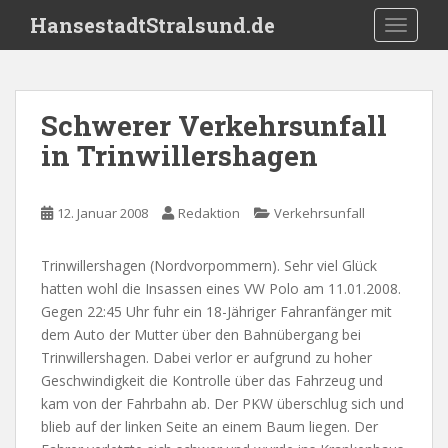
S
HansestadtStralsund.de
TOGGLE
k
i
p
t
Schwerer Verkehrsunfall
o
in Trinwillershagen
m
a
i
12. Januar 2008
Redaktion
Verkehrsunfall
n
c
o
Trinwillershagen (Nordvorpommern). Sehr viel Glück
n
hatten wohl die Insassen eines VW Polo am 11.01.2008.
t
Gegen 22:45 Uhr fuhr ein 18-Jähriger Fahranfänger mit
e
dem Auto der Mutter über den Bahnübergang bei
n
Trinwillershagen. Dabei verlor er aufgrund zu hoher
t
Geschwindigkeit die Kontrolle über das Fahrzeug und
kam von der Fahrbahn ab. Der PKW überschlug sich und
blieb auf der linken Seite an einem Baum liegen. Der