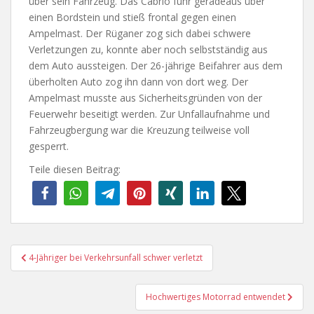
über sein Fahrzeug. Das Cabrio fuhr geradeaus über
einen Bordstein und stieß frontal gegen einen
Ampelmast. Der Rüganer zog sich dabei schwere
Verletzungen zu, konnte aber noch selbstständig aus
dem Auto aussteigen. Der 26-jährige Beifahrer aus dem
überholten Auto zog ihn dann von dort weg. Der
Ampelmast musste aus Sicherheitsgründen von der
Feuerwehr beseitigt werden. Zur Unfallaufnahme und
Fahrzeugbergung war die Kreuzung teilweise voll
gesperrt.
Teile diesen Beitrag:
Beitragsnavigation
4-Jähriger bei Verkehrsunfall schwer verletzt
Hochwertiges Motorrad entwendet