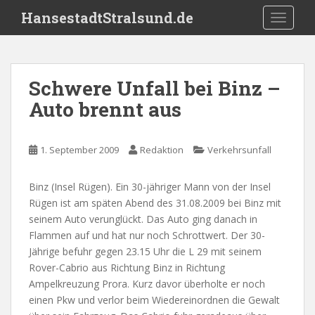
S
HansestadtStralsund.de
TOGGLE
k
i
p
t
Schwere Unfall bei Binz –
o
Auto brennt aus
m
a
i
1. September 2009
Redaktion
Verkehrsunfall
n
c
o
Binz (Insel Rügen). Ein 30-jähriger Mann von der Insel
n
Rügen ist am späten Abend des 31.08.2009 bei Binz mit
t
seinem Auto verunglückt. Das Auto ging danach in
e
Flammen auf und hat nur noch Schrottwert. Der 30-
n
Jährige befuhr gegen 23.15 Uhr die L 29 mit seinem
t
Rover-Cabrio aus Richtung Binz in Richtung
Ampelkreuzung Prora. Kurz davor überholte er noch
einen Pkw und verlor beim Wiedereinordnen die Gewalt