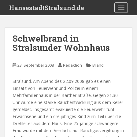
S
HansestadtStralsund.de
TOGGLE
k
i
p
t
Schwelbrand in
o
Stralsunder Wohnhaus
m
a
i
23. September 2008
Redaktion
Brand
n
c
o
Stralsund. Am Abend des 22.09.2008 gab es einen
n
Einsatz von Feuerwehr und Polizei in einem
t
Mehrfamilienhaus in der Barther Straße. Gegen 21.30
e
Uhr wurde eine starke Rauchentwicklung aus dem Keller
n
gemeldet. Insgesamt evakuierte die Feuerwehr fünf
t
Erwachsene und ein dreijähriges Kind zum Teil über die
Drehleiter aus dem Haus. Eine 25-jährige schwangere
Frau wurde mit dem Verdacht auf Rauchgasvergiftung in